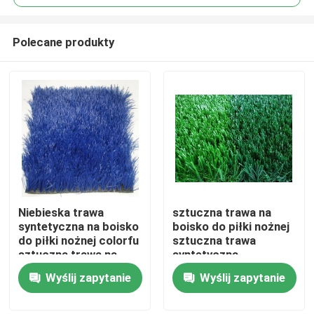
Polecane produkty
Niebieska trawa
sztuczna trawa na
Dom
syntetyczna na boisko
boisko do piłki nożnej
do piłki nożnej colorfu
sztuczna trawa
sztuczna trawa na
syntetyczna
Produkty
boisko do piłki nożnej
Wyślij zapytanie
Wyślij zapytanie
Filmy