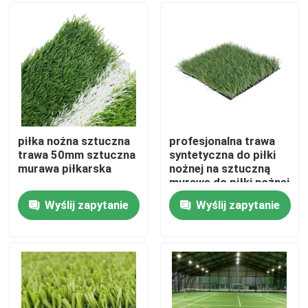
O nas
Wycieczka po fabryce
Kontrola jakości
piłka nożna sztuczna
profesjonalna trawa
trawa 50mm sztuczna
syntetyczna do piłki
murawa piłkarska
nożnej na sztuczną
Skontaktuj się z nami
murawę do piłki nożnej
Wyślij zapytanie
Wyślij zapytanie
Aktualności
Sprawy
Piłka nożna Sztuczna trawa