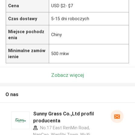
Cena
USD $2- $7
Czas dostawy
5-15 dni roboczych
Miejsce pochodz
Chiny
enia
Minimalne zamów
500 mkw
ienie
Zobacz więcej
O nas
Sunny Grass Co.,Ltd profil
producenta
No.17 East RenMin Road,
NanCao, WanShi Town, WuXi,