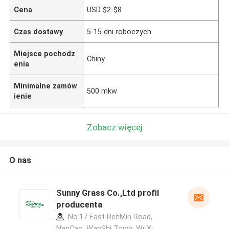
Cena
USD $2-$8
Czas dostawy
5-15 dni roboczych
Miejsce pochodz
Chiny
enia
Minimalne zamów
500 mkw
ienie
Zobacz więcej
O nas
Sunny Grass Co.,Ltd profil
producenta
No.17 East RenMin Road,
NanCao, WanShi Town, WuXi,