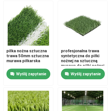
O nas
Wycieczka po fabryce
Kontrola jakości
piłka nożna sztuczna
profesjonalna trawa
trawa 50mm sztuczna
syntetyczna do piłki
murawa piłkarska
nożnej na sztuczną
Skontaktuj się z nami
murawę do piłki nożnej
Wyślij zapytanie
Wyślij zapytanie
Aktualności
Sprawy
Piłka nożna Sztuczna trawa