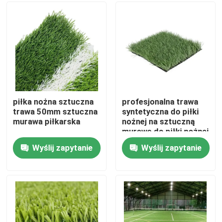
O nas
Wycieczka po fabryce
Kontrola jakości
piłka nożna sztuczna
profesjonalna trawa
trawa 50mm sztuczna
syntetyczna do piłki
murawa piłkarska
nożnej na sztuczną
Skontaktuj się z nami
murawę do piłki nożnej
Wyślij zapytanie
Wyślij zapytanie
Aktualności
Sprawy
Piłka nożna Sztuczna trawa