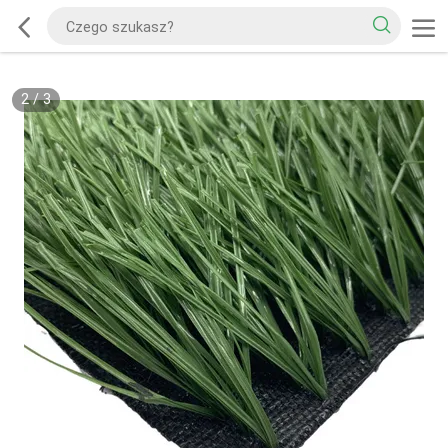
2
/
3