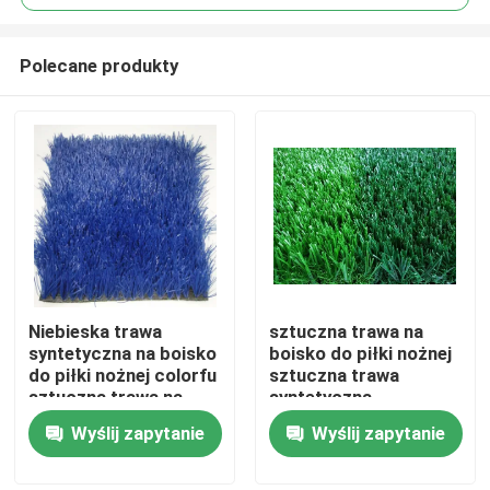
Polecane produkty
Niebieska trawa
sztuczna trawa na
Dom
syntetyczna na boisko
boisko do piłki nożnej
do piłki nożnej colorfu
sztuczna trawa
sztuczna trawa na
syntetyczna
Produkty
boisko do piłki nożnej
Wyślij zapytanie
Wyślij zapytanie
Filmy