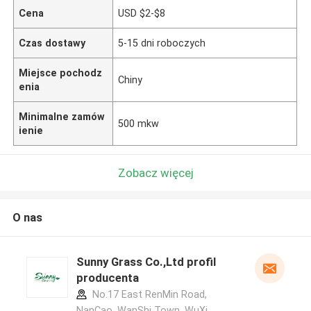
Cena
USD $2-$8
Czas dostawy
5-15 dni roboczych
Miejsce pochodz
Chiny
enia
Minimalne zamów
500 mkw
ienie
Zobacz więcej
O nas
Sunny Grass Co.,Ltd profil
producenta
No.17 East RenMin Road,
NanCao, WanShi Town, WuXi,